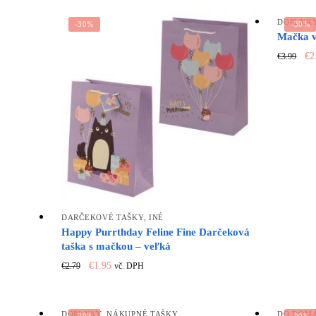
wa
€8.99.
€5.39.
€2
DOPLNK
-30%
-30%
Mačka v
Or
€
2
€
3.99
pr
wa
€3
DARČEKOVÉ TAŠKY
,
INÉ
Happy Purrthday Feline Fine Darčeková
taška s mačkou – veľká
Original
Current
€
1.95
€
2.79
vč. DPH
price
price
was:
is:
€2.79.
€1.95.
DOPLNKY
,
NÁKUPNÉ TAŠKY
DO DOM
-30%
-30%