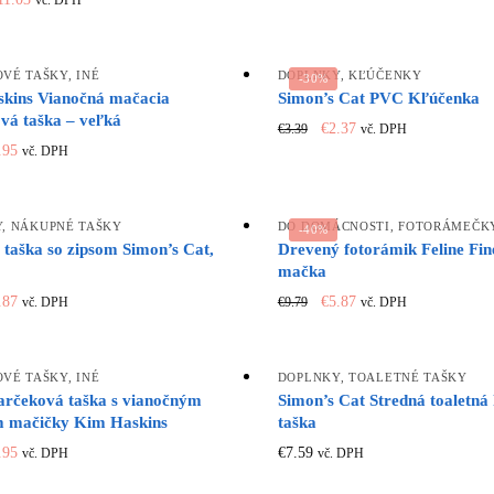
vč. DPH
rice
price
was:
is:
as:
is:
€8.99.
€5.39.
18.39.
€11.03.
VÉ TAŠKY
,
INÉ
DOPLNKY
,
KĽÚČENKY
-30%
kins Vianočná mačacia
Simon’s Cat PVC Kľúčenka
vá taška – veľká
Original
Current
€
2.37
€
3.39
vč. DPH
iginal
Current
price
price
.95
vč. DPH
ice
price
was:
is:
s:
is:
€3.39.
€2.37.
.79.
€1.95.
Y
,
NÁKUPNÉ TAŠKY
DO DOMÁCNOSTI
,
FOTORÁMEČK
-40%
 taška so zipsom Simon’s Cat,
Drevený fotorámik Feline Fin
mačka
iginal
Current
Original
Current
.87
€
5.87
€
9.79
vč. DPH
vč. DPH
ice
price
price
price
s:
is:
was:
is:
.79.
€5.87.
€9.79.
€5.87.
VÉ TAŠKY
,
INÉ
DOPLNKY
,
TOALETNÉ TAŠKY
arčeková taška s vianočným
Simon’s Cat Stredná toaletná
 mačičky Kim Haskins
taška
iginal
Current
.95
€
7.59
vč. DPH
vč. DPH
ice
price