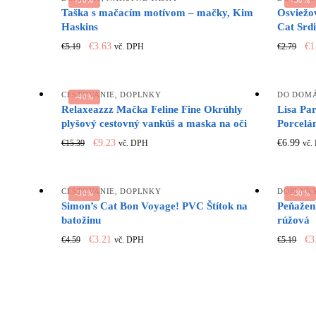
Taška s mačacím motívom – mačky, Kim
Osviežo
Haskins
Cat Srd
Original
Current
Or
€
3.63
€
1
€
5.19
€
2.79
vč. DPH
price
price
pr
was:
is:
wa
€5.19.
€3.63.
€2
CESTOVANIE
,
DOPLNKY
DO DOM
-40%
Relaxeazzz Mačka Feline Fine Okrúhly
Lisa Par
plyšový cestovný vankúš a maska ​​na oči
Porcelá
Original
Current
€
9.23
€
6.99
€
15.39
vč. DPH
vč.
price
price
was:
is:
€15.39.
€9.23.
CESTOVANIE
,
DOPLNKY
DOPLNK
-30%
-30%
Simon’s Cat Bon Voyage! PVC Štítok na
Peňažen
batožinu
rúžová
Original
Current
Or
€
3.21
€
3
€
4.59
€
5.19
vč. DPH
price
price
pr
was:
is:
wa
€4.59.
€3.21.
€5