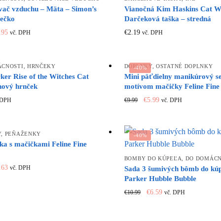
vač vzduchu – Mäta – Simon’s
Vianočná Kim Haskins Cat W
iečko
Darčeková taška – stredná
iginal
Current
.95
€
2.19
vč. DPH
vč. DPH
ice
price
s:
is:
.79.
€1.95.
ÁCNOSTI
,
HRNČEKY
DOPLNKY
,
OSTATNÉ DOPLNKY
-40%
ker Rise of the Witches Cat
Mini päťdielny manikúrový se
nový hrnček
motívom mačičky Feline Fine
Original
Current
€
5.99
€
9.99
 DPH
vč. DPH
price
price
was:
is:
€9.99.
€5.99.
Y
,
PEŇAŽENKY
-40%
ka s mačičkami Feline Fine
BOMBY DO KÚPEĽA
,
DO DOMÁCN
iginal
Current
.63
vč. DPH
Sada 3 šumivých bômb do kúp
ice
price
Parker Hubble Bubble
s:
is:
Original
Current
€
6.59
€
10.99
vč. DPH
.19.
€3.63.
price
price
was:
is: