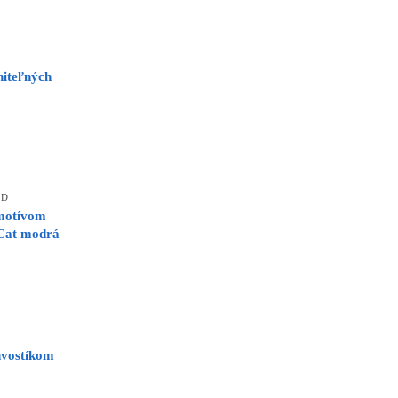
niteľných
ED
 motívom
 Cat modrá
hvostíkom