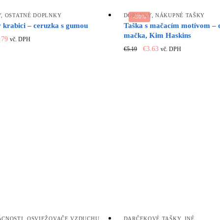
s:
is:
.79.
€1.95.
Y
,
OSTATNÉ DOPLNKY
DOPLNKY
,
NÁKUPNÉ TAŠKY
-30%
 krabici – ceruzka s gumou
Taška s mačacím motívom – 
mačka, Kim Haskins
iginal
Current
.79
vč. DPH
Original
Current
ice
price
€
3.63
€
5.19
vč. DPH
price
price
s:
is:
was:
is:
.99.
€2.79.
€5.19.
€3.63.
ÁCNOSTI
,
OSVIEŽOVAČE VZDUCHU
DARČEKOVÉ TAŠKY
,
INÉ