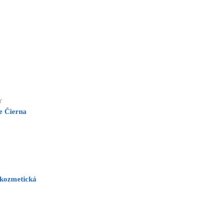
Y
e Čierna
 kozmetická