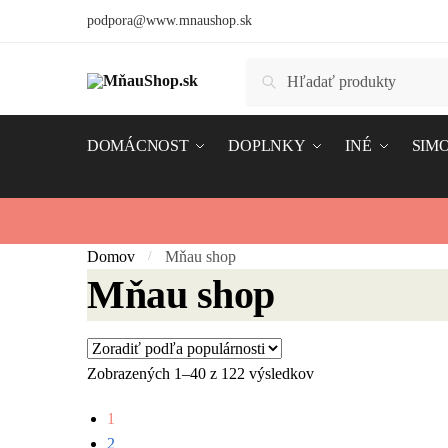
Skip
Skip
podpora@www.mnaushop.sk
to
to
navigation
content
Hľadať:
Vyhľadávanie
DOMÁCNOST
DOPLNKY
INÉ
SIMO
Domov
Mňau shop
/
Mňau shop
Zobrazených 1–40 z 122 výsledkov
1
2