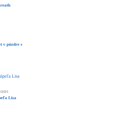
reath
t v púzdre s
OSTI
eľa Lisa