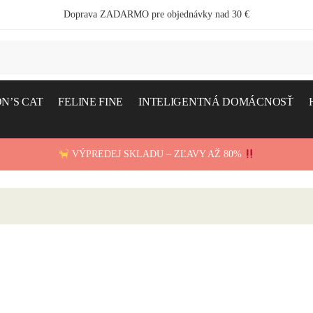
Doprava ZADARMO pre objednávky nad 30 €
N’S CAT
FELINE FINE
INTELIGENTNÁ DOMÁCNOSŤ
VÝPREDEJ SKLADU – ZĽAVY AŽ 80%