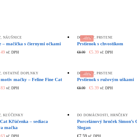
Y
,
NÁUŠNICE
DOPLNKY
,
PRSTENE
-40%
e – mačička s čiernymi očkami
Prstienok s chvostíkom
iginal
Current
Original
Current
.49
€
5.39
€
8.99
vč. DPH
vč. DPH
ice
price
price
price
s:
is:
was:
is:
.99.
€3.49.
€8.99.
€5.39.
Y
,
OSTATNÉ DOPLNKY
DOPLNKY
,
PRSTENE
-40%
 motiv mačky – Feline Fine Cat
Prstienok s ružovým uškami
iginal
Current
Original
Current
.83
€
5.39
€
8.99
vč. DPH
vč. DPH
ice
price
price
price
s:
is:
was:
is:
.39.
€3.83.
€8.99.
€5.39.
Y
,
KĽÚČENKY
DO DOMÁCNOSTI
,
HRNČEKY
 Cat Kľúčenka – sediaca
Porcelánový hrnček Simon’s C
va mačka
Slogan
iginal
Current
.63
€
7.59
vč. DPH
vč. DPH