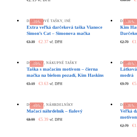
€
18.39
vč. DPH
p
w
€
DARČEKOVÉ TAŠKY
,
INÉ
DARČEKO
-30%
-30%
Extra veľká darčeková taška Vianoce
Kim Has
Simon’s Cat – Simonova mačka
Darčeko
Original
Current
Or
€
2.37
€
1
€
3.39
€
2.79
vč. DPH
price
price
pr
was:
is:
wa
€3.39.
€2.37.
€2
DOPLNKY
,
NÁKUPNÉ TAŠKY
DOPLNK
-30%
-40%
Taška s mačacím motívom – čierna
Látková
mačka na bielom pozadí, Kim Haskins
modrá
Original
Current
Or
€
3.63
€
5
€
5.19
€
9.79
vč. DPH
price
price
pr
was:
is:
wa
€5.19.
€3.63.
€9
DOPLNKY
,
NÁHRDELNÍKY
DARČEKO
-40%
-30%
Mačací náhrdelník – fialový
Veľká d
motívom
Original
Current
€
5.39
€
8.99
vč. DPH
Or
price
price
€
1
€
2.79
pr
was:
is: