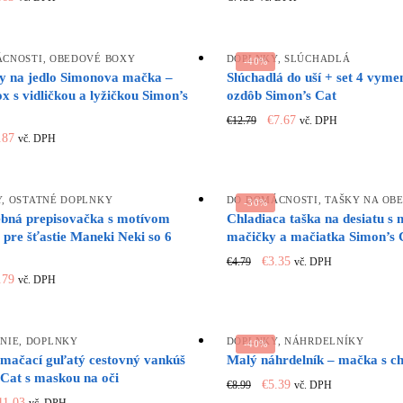
ice
price
s:
is:
.19.
€3.63.
ÁCNOSTI
,
OBEDOVÉ BOXY
DOPLNKY
,
SLÚCHADLÁ
-40%
y na jedlo Simonova mačka –
Slúchadlá do uší + set 4 vyme
x s vidličkou a lyžičkou Simon’s
ozdôb Simon’s Cat
Original
Current
€
7.67
€
12.79
vč. DPH
iginal
Current
price
price
.87
vč. DPH
ice
price
was:
is:
s:
is:
€12.79.
€7.67.
.79.
€5.87.
Y
,
OSTATNÉ DOPLNKY
DO DOMÁCNOSTI
,
TAŠKY NA OB
-30%
ebná prepisovačka s motívom
Chladiaca taška na desiatu s
 pre šťastie Maneki Neki so 6
mačičky a mačiatka Simon’s
Original
Current
€
3.35
€
4.79
vč. DPH
iginal
Current
price
price
.79
vč. DPH
ice
price
was:
is:
s:
is:
€4.79.
€3.35.
.99.
€2.79.
NIE
,
DOPLNKY
DOPLNKY
,
NÁHRDELNÍKY
-40%
 mačací guľatý cestovný vankúš
Malý náhrdelník – mačka s c
 Cat s maskou na oči
Original
Current
€
5.39
€
8.99
vč. DPH
riginal
Current
price
price
11.03