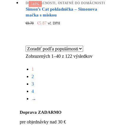
DO DOMÁCNOSTI
,
OSTATNÉ DO DOMÁCNOSTI
-40%
Simon’s Cat pokladnička – Simonova
mačka s miskou
Original
Current
€
5.87
€
9.79
vč. DPH
price
price
was:
is:
€9.79.
€5.87.
Zobrazených 1–40 z 122 výsledkov
1
2
3
4
→
Doprava ZADARMO
pre objednávky nad 30 €