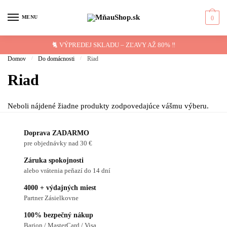
Skip to navigation
Skip to content
MENU
0
🐈 VÝPREDEJ SKLADU – ZĽAVY AŽ 80% ‼️
Domov
/
Do domácnosti
/
Riad
Riad
Neboli nájdené žiadne produkty zodpovedajúce vášmu výberu.
Doprava ZADARMO
pre objednávky nad 30 €
Záruka spokojnosti
alebo vrátenia peňazí do 14 dní
4000 + výdajných miest
Partner Zásielkovne
100% bezpečný nákup
Barion / MasterCard / Visa