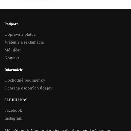
Podpora
Doprava a platba
Vrátenie a reklamácia
Môj účet
Kontakt
Informácie
Obchodné podmienky
Ochrana osobných údajov
SLEDUJ NÁS
Facebook
Instagram
MňauShop.sk Vám prináša ten najlepší výber darčekov pre