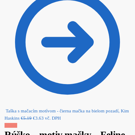
Taška s mačacím motívom - čierna mačka na bielom pozadí, Kim
Original
Current
Haskins
€
5.19
€
3.63
vč. DPH
price
price
Zľava!
Rúško – motiv mačky – Feline
was:
is: