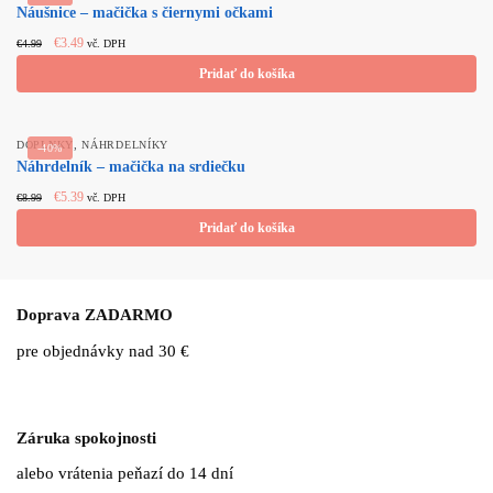
Náušnice – mačička s čiernymi očkami
Original
Current
€
3.49
€
4.99
vč. DPH
price
price
Pridať do košíka
was:
is:
€4.99.
€3.49.
,
DOPLNKY
NÁHRDELNÍKY
-40%
Náhrdelník – mačička na srdiečku
Original
Current
€
5.39
€
8.99
vč. DPH
price
price
Pridať do košíka
was:
is:
€8.99.
€5.39.
Doprava ZADARMO
pre objednávky nad 30 €
Záruka spokojnosti
alebo vrátenia peňazí do 14 dní