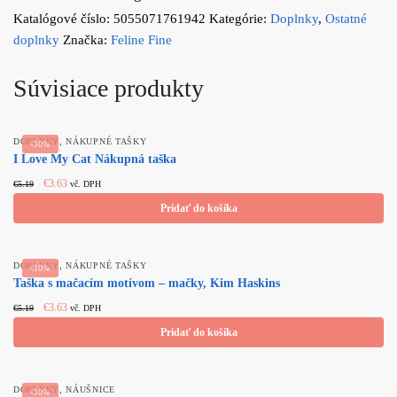
Katalógové číslo:
5055071761942
Kategórie:
Doplnky
,
Ostatné
doplnky
Značka:
Feline Fine
Súvisiace produkty
,
DOPLNKY
NÁKUPNÉ TAŠKY
-30%
I Love My Cat Nákupná taška
Original
Current
€
3.63
€
5.19
vč. DPH
price
price
Pridať do košíka
was:
is:
€5.19.
€3.63.
,
DOPLNKY
NÁKUPNÉ TAŠKY
-30%
Taška s mačacím motívom – mačky, Kim Haskins
Original
Current
€
3.63
€
5.19
vč. DPH
price
price
Pridať do košíka
was:
is:
€5.19.
€3.63.
,
DOPLNKY
NÁUŠNICE
-30%