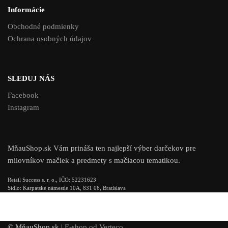
Informácie
Obchodné podmienky
Ochrana osobných údajov
SLEDUJ NÁS
Facebook
Instagram
MňauShop.sk Vám prináša ten najlepší výber darčekov pre
milovníkov mačiek a predmety s mačiacou tematikou.
Retail Success s. r. o., IČO: 52231623
Sídlo: Karpatské námestie 10A, 831 06, Bratislava
© MňauShop.sk |
E-shop od Verteco