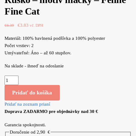
€5.19.
€3.63.
Fine Cat
Original
Current
€
3.83
€
6.39
vč. DPH
price
price
Materiál: 100% bavlnená podšívka a 100% polyester
was:
is:
Počet vrstiev: 2
€6.39.
€3.83.
Umývateľné: Áno – až 60 stupňov.
Na sklade - ihneď na odoslanie
množstvo
Rúško
Pridať do košíka
-
motiv
Pridať na zoznam prianí
mačky
Doprava ZADARMO pre objednávky nad 30 €
-
Feline
Garancia spokojnosti.
Fine
Doručenie od 2,90
€