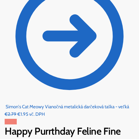
Simon's Cat Meowy Vianočná metalická darčeková taška - veľká
Original
Current
€
2.79
€
1.95
vč. DPH
price
price
Zľava!
Happy Purrthday Feline Fine
was:
is:
€2.79.
€1.95.