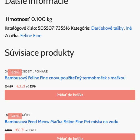
Ďalšie informácie
Hmotnosť
0.100 kg
Katalógové číslo:
5055071735516
Kategórie:
Darčekové tašky
,
Iné
Značka:
Feline Fine
Súvisiace produkty
,
DO DOMÁCNOSTI
POHÁRE
-30%
Bambusový Feline Fine znovupoužiteľný termohrnček s mačkou
Original
Current
€
3.21
€
4.59
vč. DPH
price
price
Pridať do košíka
was:
is:
€4.59.
€3.21.
,
INÉ
PRE MAČKY
-40%
Bambusová Feed Meow Mačka Feline Fine Pet miska na vodu
Original
Current
€
6.71
€
11.19
vč. DPH
price
price
Pridať do košíka