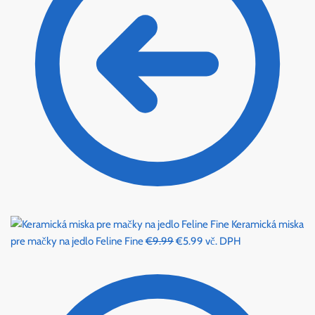
Keramická miska
Original
Current
pre mačky na jedlo Feline Fine
€
9.99
€
5.99
vč. DPH
price
price
was:
is:
€9.99.
€5.99.