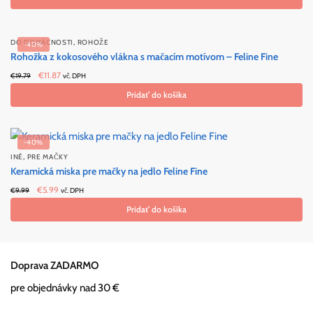
was:
is:
€11.19.
€6.71.
,
DO DOMÁCNOSTI
ROHOŽE
-40%
Rohožka z kokosového vlákna s mačacím motívom – Feline Fine
Original
Current
€
11.87
€
19.79
vč. DPH
price
price
Pridať do košíka
was:
is:
€19.79.
€11.87.
-40%
,
INÉ
PRE MAČKY
Keramická miska pre mačky na jedlo Feline Fine
Original
Current
€
5.99
€
9.99
vč. DPH
price
price
Pridať do košíka
was:
is:
€9.99.
€5.99.
Doprava ZADARMO
pre objednávky nad 30 €