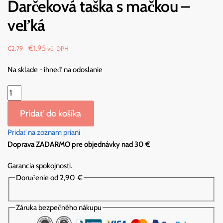
Darčeková taška s mačkou –
veľká
Original
Current
€
1.95
€
2.79
vč. DPH
price
price
Na sklade - ihneď na odoslanie
was:
is:
€2.79.
€1.95.
množstvo
Happy
Pridať do košíka
Purrthday
Feline
Pridať na zoznam prianí
Fine
Doprava ZADARMO pre objednávky nad 30 €
Darčeková
taška
Garancia spokojnosti.
s
Doručenie od 2,90
€
mačkou
-
Záruka bezpečného nákupu
veľká