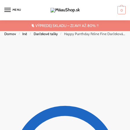
Skip
Skip
to
to
MENU
0
navigation
content
🐈 VÝPREDEJ SKLADU – ZĽAVY AŽ 80% ‼️
Domov
Iné
Darčekové tašky
Happy Purrthday Feline Fine Darčeková taška s mačkou – veľká
/
/
/