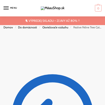
Skip
Skip
to
to
MENU
0
navigation
content
🐈 VÝPREDEJ SKLADU – ZĽAVY AŽ 80% ‼️
Domov
Do domácnosti
Osviežovače vzduchu
Festive Feline Tree Cat Cinnamon Spice Osviežovač vzduchu
/
/
/