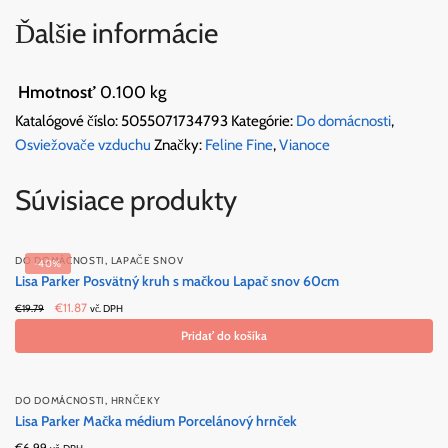
Ďalšie informácie
Hmotnosť
0.100 kg
Katalógové číslo:
5055071734793
Kategórie:
Do domácnosti
,
Osviežovače vzduchu
Značky:
Feline Fine
,
Vianoce
Súvisiace produkty
,
DO DOMÁCNOSTI
LAPAČE SNOV
-40%
Lisa Parker Posvätný kruh s mačkou Lapač snov 60cm
Original
Current
€
11.87
€
19.79
vč. DPH
price
price
Pridať do košíka
was:
is:
€19.79.
€11.87.
,
DO DOMÁCNOSTI
HRNČEKY
Lisa Parker Mačka médium Porcelánový hrnček
€
6.99