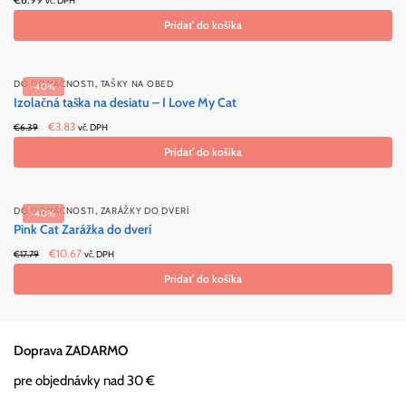
vč. DPH
Pridať do košíka
,
DO DOMÁCNOSTI
TAŠKY NA OBED
-40%
Izolačná taška na desiatu – I Love My Cat
Original
Current
€
3.83
€
6.39
vč. DPH
price
price
Pridať do košíka
was:
is:
€6.39.
€3.83.
,
DO DOMÁCNOSTI
ZARÁŽKY DO DVERÍ
-40%
Pink Cat Zarážka do dverí
Original
Current
€
10.67
€
17.79
vč. DPH
price
price
Pridať do košíka
was:
is:
€17.79.
€10.67.
Doprava ZADARMO
pre objednávky nad 30 €