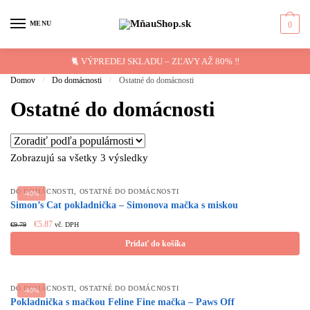
Skip
Skip
to
to
MENU
0
navigation
content
🐈 VÝPREDEJ SKLADU – ZĽAVY AŽ 80% ‼️
Domov
/
Do domácnosti
/
Ostatné do domácnosti
Ostatné do domácnosti
Zobrazujú sa všetky 3 výsledky
,
DO DOMÁCNOSTI
OSTATNÉ DO DOMÁCNOSTI
-40%
Simon’s Cat pokladnička – Simonova mačka s miskou
Original
Current
€
5.87
€
9.79
vč. DPH
price
price
Pridať do košíka
was:
is:
€9.79.
€5.87.
,
DO DOMÁCNOSTI
OSTATNÉ DO DOMÁCNOSTI
-40%
Pokladnička s mačkou Feline Fine mačka – Paws Off