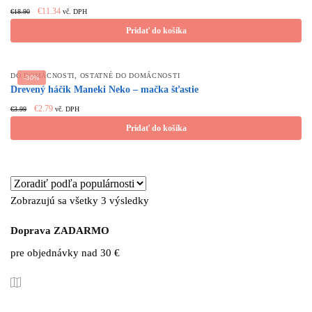
Original
Current
€
11.34
€
18.90
vč. DPH
price
price
Pridať do košíka
was:
is:
€18.90.
€11.34.
,
DO DOMÁCNOSTI
OSTATNÉ DO DOMÁCNOSTI
-30%
Drevený háčik Maneki Neko – mačka šťastie
Original
Current
€
2.79
€
3.99
vč. DPH
price
price
Pridať do košíka
was:
is:
€3.99.
€2.79.
Zobrazujú sa všetky 3 výsledky
Doprava ZADARMO
pre objednávky nad 30 €