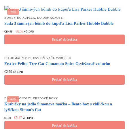
-40%
,
BOMBY DO KÚPEĽA
DO DOMÁCNOSTI
Sada 3 šumivých bômb do kúpeľa Lisa Parker Hubble Bubble
Original
Current
€
6.59
€
10.99
vč. DPH
price
price
Pridať do košíka
was:
is:
€10.99.
€6.59.
,
DO DOMÁCNOSTI
OSVIEŽOVAČE VZDUCHU
Festive Feline Tree Cat Cinnamon Spice Osviežovač vzduchu
€
2.79
vč. DPH
Pridať do košíka
,
DO DOMÁCNOSTI
OBEDOVÉ BOXY
-40%
Krabičky na jedlo Simonova mačka – Bento box s vidličkou a
lyžičkou Simon’s Cat
Original
Current
€
5.87
€
9.79
vč. DPH
price
price
Pridať do košíka
was:
is: