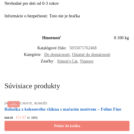
Nevhodné pre deti od 0-3 rokov
Informácie o bezpečnosti: Toto nie je hračka
Hmotnosť
0.100 kg
Katalógové číslo:
5055071762468
Kategórie:
Do domácnosti
,
Ostatné do domácnosti
Značky:
Simon's Cat
,
Vianoce
Súvisiace produkty
,
DO DOMÁCNOSTI
ROHOŽE
-40%
Rohožka z kokosového vlákna s mačacím motívom – Feline Fine
Original
Current
€
11.87
€
19.79
vč. DPH
price
price
Pridať do košíka
was:
is:
€19.79.
€11.87.