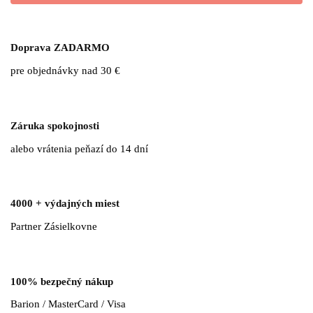
€9.79.
€5.87.
Doprava ZADARMO
pre objednávky nad 30 €
Záruka spokojnosti
alebo vrátenia peňazí do 14 dní
4000 + výdajných miest
Partner Zásielkovne
100% bezpečný nákup
Barion / MasterCard / Visa