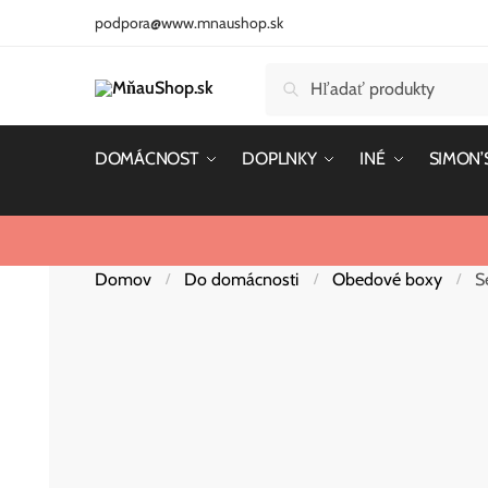
Skip
Skip
podpora@www.mnaushop.sk
to
to
navigation
content
Hľadať:
Vyhľadávanie
DOMÁCNOST
DOPLNKY
INÉ
SIMON’
Domov
Do domácnosti
Obedové boxy
S
/
/
/