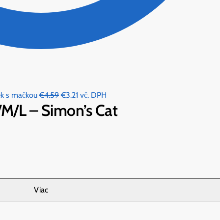
Original
Current
ek s mačkou
€
4.59
€
3.21
vč. DPH
S/M/L – Simon’s Cat
price
price
was:
is:
€4.59.
€3.21.