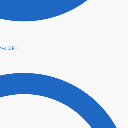
9
vč. DPH