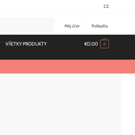
CZ
Môj účet
Pokladňa
VŠETKY PRODUKTY
€
0.00
0