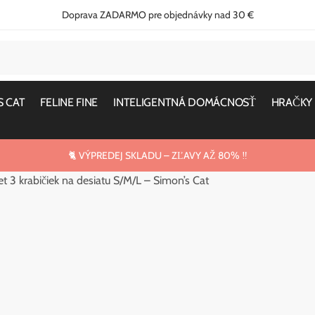
Doprava ZADARMO pre objednávky nad 30 €
S CAT
FELINE FINE
INTELIGENTNÁ DOMÁCNOSŤ
HRAČKY
🐈 VÝPREDEJ SKLADU – ZĽAVY AŽ 80% ‼️
et 3 krabičiek na desiatu S/M/L – Simon’s Cat