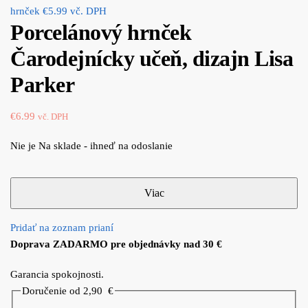
hrnček
€
5.99
vč. DPH
Porcelánový hrnček
Čarodejnícky učeň, dizajn Lisa
Parker
€
6.99
vč. DPH
Nie je Na sklade - ihneď na odoslanie
Pridať na zoznam prianí
Doprava ZADARMO pre objednávky nad 30 €
Garancia spokojnosti.
Doručenie od 2,90
€