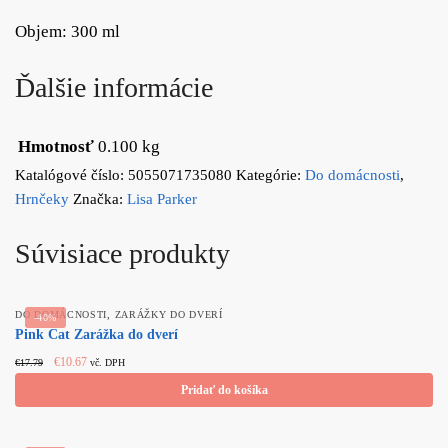
Objem: 300 ml
Ďalšie informácie
Hmotnosť
0.100 kg
Katalógové číslo:
5055071735080
Kategórie:
Do domácnosti
,
Hrnčeky
Značka:
Lisa Parker
Súvisiace produkty
,
DO DOMÁCNOSTI
ZARÁŽKY DO DVERÍ
-40%
Pink Cat Zarážka do dverí
Original
Current
€
10.67
€
17.79
vč. DPH
price
price
Pridať do košíka
was:
is:
€17.79.
€10.67.