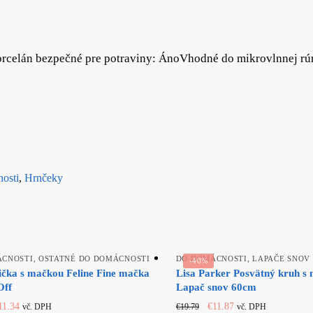
porcelán bezpečné pre potraviny: ÁnoVhodné do mikrovlnnej rú
osti
,
Hrnčeky
ÁCNOSTI
,
OSTATNÉ DO DOMÁCNOSTI
DO DOMÁCNOSTI
,
LAPAČE SNOV
-40%
ička s mačkou Feline Fine mačka
Lisa Parker Posvätný kruh s
Off
Lapač snov 60cm
riginal
Current
Original
Current
11.34
€
11.87
€
19.79
vč. DPH
vč. DPH