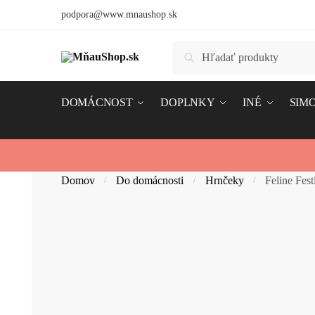
Skip
Skip
podpora@www.mnaushop.sk
to
to
navigation
content
Hľadať:
Vyhľadávanie
DOMÁCNOST
DOPLNKY
INÉ
SIMO
Domov
Do domácnosti
Hrnčeky
Feline Fes
/
/
/