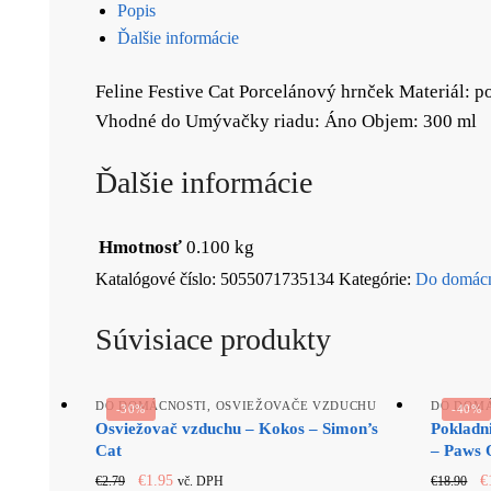
Popis
Ďalšie informácie
Feline Festive Cat Porcelánový hrnček Materiál: 
Vhodné do Umývačky riadu: Áno Objem: 300 ml
Ďalšie informácie
Hmotnosť
0.100 kg
Katalógové číslo:
5055071735134
Kategórie:
Do domácn
Súvisiace produkty
DO DOMÁCNOSTI
,
OSVIEŽOVAČE VZDUCHU
DO DOM
-30%
-40%
Osviežovač vzduchu – Kokos – Simon’s
Pokladn
Cat
– Paws 
Original
Current
O
€
1.95
€
€
2.79
€
18.90
vč. DPH