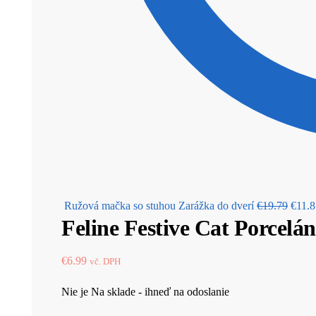
Origi
Ružová mačka so stuhou Zarážka do dverí
€
19.79
€
11.8
Feline Festive Cat Porcelá
price
was:
€19.7
€
6.99
vč. DPH
Nie je Na sklade - ihneď na odoslanie