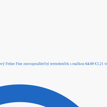
price
pr
was:
is:
€4.59.
€3
ý Feline Fine znovupoužiteľný termohrnček s mačkou
€
4.59
€
3.21
v