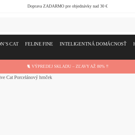
Doprava ZADARMO pre objednávky nad 30 €
N’S CAT
FELINE FINE
INTELIGENTNÁ DOMÁCNOSŤ
🐈 VÝPREDEJ SKLADU – ZĽAVY AŽ 80% ‼️
tive Cat Porcelánový hrnček