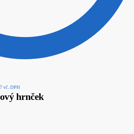
nal
Current
7
vč. DPH
nový hrnček
price
is:
9.
€11.87.