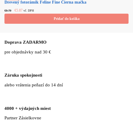
Drevený fotorámik Feline Fine Čierna mačka
Original price
Current
€
5.87
€
9.79
vč. DPH
was: €9.79.
price is:
Pridať do košíka
€5.87.
Doprava ZADARMO
pre objednávky nad 30 €
Záruka spokojnosti
alebo vrátenia peňazí do 14 dní
4000 + výdajných miest
Partner Zásielkovne