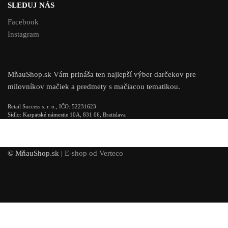
SLEDUJ NÁS
Facebook
Instagram
MňauShop.sk Vám prináša ten najlepší výber darčekov pre
milovníkov mačiek a predmety s mačiacou tematikou.
Retail Success s. r. o., IČO: 52231623
Sídlo: Karpatské námestie 10A, 831 06, Bratislava
© MňauShop.sk |
E-shop od Verteco