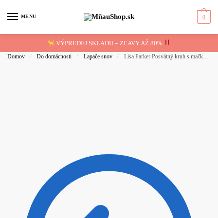
Skip to navigation
Skip to content
MENU
0
VÝPREDEJ SKLADU – ZĽAVY AŽ 80%
Domov
/
Do domácnosti
/
Lapače snov
/
Lisa Parker Posvätný kruh s mačkou Lapač snov 33cm