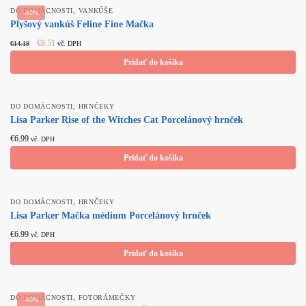
,
DO DOMÁCNOSTI
VANKÚŠE
-40%
Plyšový vankúš Feline Fine Mačka
Original price
Current
€
8.51
€
14.19
vč. DPH
was: €14.19.
price is:
Pridať do košíka
€8.51.
,
DO DOMÁCNOSTI
HRNČEKY
Lisa Parker Rise of the Witches Cat Porcelánový hrnček
€
6.99
vč. DPH
Pridať do košíka
,
DO DOMÁCNOSTI
HRNČEKY
Lisa Parker Mačka médium Porcelánový hrnček
€
6.99
vč. DPH
Pridať do košíka
,
DO DOMÁCNOSTI
FOTORÁMEČKY
-40%