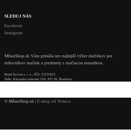
SLEDUJ NÁS
Facebook
Instagram
MňauShop.sk Vám prináša ten najlepší výber darčekov pre
milovníkov mačiek a predmety s mačiacou tematikou.
Retail Success s. r. o., IČO: 52231623
Sídlo: Karpatské námestie 10A, 831 06, Bratislava
© MňauShop.sk |
E-shop od Verteco