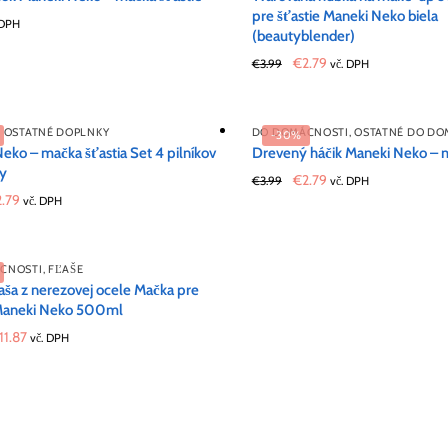
pre šťastie Maneki Neko biela
 DPH
(beautyblender)
Original
Current
€
2.79
€
3.99
vč. DPH
price
price
was:
is:
€3.99.
€2.79.
,
OSTATNÉ DOPLNKY
DO DOMÁCNOSTI
,
OSTATNÉ DO DO
-30%
eko – mačka šťastia Set 4 pilníkov
Drevený háčik Maneki Neko – m
ty
Original
Current
€
2.79
€
3.99
vč. DPH
iginal
Current
price
price
2.79
vč. DPH
ice
price
was:
is:
s:
is:
€3.99.
€2.79.
.99.
€2.79.
CNOSTI
,
FĽAŠE
ša z nerezovej ocele Mačka pre
 Maneki Neko 500ml
riginal
Current
11.87
vč. DPH
rice
price
as:
is:
19.79.
€11.87.