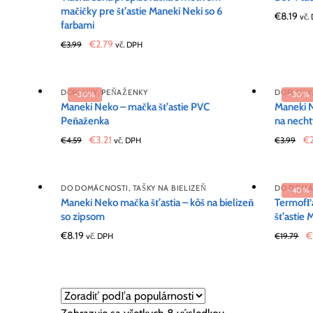
mačičky pre šťastie Maneki Neki so 6
€
8.19
vč.
farbami
Original
Current
€
2.79
€
3.99
vč. DPH
price
price
was:
is:
€3.99.
€2.79.
DOPLNKY
,
PEŇAŽENKY
DOPLNKY
-30%
-30%
Maneki Neko – mačka šťastie PVC
Maneki N
Peňaženka
na nech
Original
Current
Or
€
3.21
€
€
4.59
vč. DPH
€
3.99
price
price
pr
was:
is:
wa
€4.59.
€3.21.
€3
DO DOMÁCNOSTI
,
TAŠKY NA BIELIZEŇ
DO DOMÁ
-40%
Maneki Neko mačka šťastia – kôš na bielizeň
Termofľa
so zipsom
šťastie
O
€
8.19
€
vč. DPH
€
19.79
p
w
€