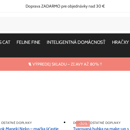
Doprava ZADARMO pre objednávky nad 30 €
S CAT
FELINE FINE
INTELIGENTNÁ DOMÁCNOSŤ
HRAČKY
🐈 VÝPREDEJ SKLADU – ZĽAVY AŽ 80% ‼️
,
OSTATNÉ DOPLNKY
DOPLNKY
,
OSTATNÉ DOPLNKY
-30%
cok Maneki Neko – mačka šťastie
Tvarovaná hubka na make-up s