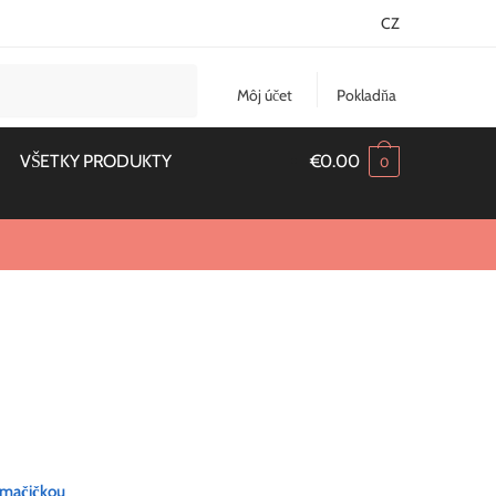
CZ
Môj účet
Pokladňa
VŠETKY PRODUKTY
€
0.00
0
 mačičkou