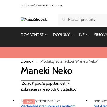
Skip
Skip
podpora@www.mnaushop.sk
to
to
navigation
content
Hľadať:
Vyhľadávanie
DOMÁCNOST
DOPLNKY
INÉ
SIMON’
Domov
Produkty so značkou “Maneki Neko”
/
Maneki Neko
Zobrazuje sa všetkych 8 výsledkov
DOPLNKY
,
OSTATNÉ DOPLNKY
DOPLNKY
-30%
Viacfarebná prepisovačka s motívom
Set 4 tá