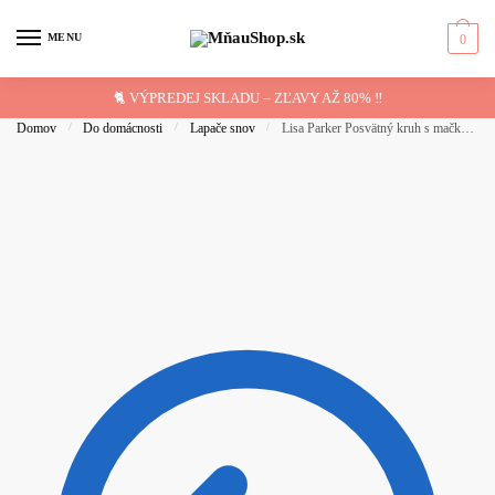
Skip to navigation
Skip to content
MENU
0
🐈 VÝPREDEJ SKLADU – ZĽAVY AŽ 80% ‼️
Domov
/
Do domácnosti
/
Lapače snov
/
Lisa Parker Posvätný kruh s mačkou Lapač snov 16cm