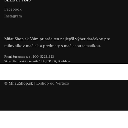
Facebook
Instagram
MňauShop.sk Vám prináša ten najlepší výber darčekov pre
milovníkov mačiek a predmety s mačiacou tematikou.
Retail Success s. r. o., IČO: 52231623
Sídlo: Karpatské námestie 10A, 831 06, Bratislava
© MňauShop.sk |
E-shop od Verteco