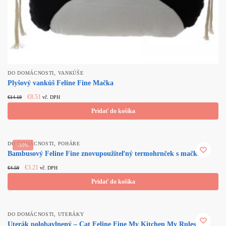
,
DO DOMÁCNOSTI
VANKÚŠE
Plyšový vankúš Feline Fine Mačka
Original price
Current
€
8.51
€
14.19
vč. DPH
was: €14.19.
price is:
Pridať do košíka
€8.51.
,
DO DOMÁCNOSTI
POHÁRE
-30%
Bambusový Feline Fine znovupoužiteľný termohrnček s mačkou
Original price
Current
€
3.21
€
4.59
vč. DPH
was: €4.59.
price is:
Pridať do košíka
€3.21.
,
DO DOMÁCNOSTI
UTERÁKY
Uterák polobavlnený – Cat Feline Fine My Kitchen My Rules