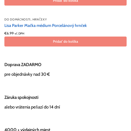
Pridať do košíka
,
DO DOMÁCNOSTI
HRNČEKY
Lisa Parker Mačka médium Porcelánový hrnček
€
6.99
vč. DPH
Pridať do košíka
Doprava ZADARMO
pre objednávky nad 30 €
Záruka spokojnosti
alebo vrátenia peňazí do 14 dní
4000 + výdajných miest