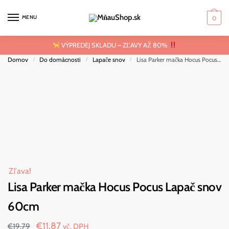
Skip to navigation
Skip to content
MENU
0
VÝPREDEJ SKLADU – ZĽAVY AŽ 80%
Domov
Do domácnosti
Lapače snov
Lisa Parker mačka Hocus Pocus Lapač snov 60cm
/
/
/
Zľava!
Lisa Parker mačka Hocus Pocus Lapač snov
60cm
Original price was: €19.79.
€
11.87
Current price is: €11.87.
€
19.79
vč. DPH