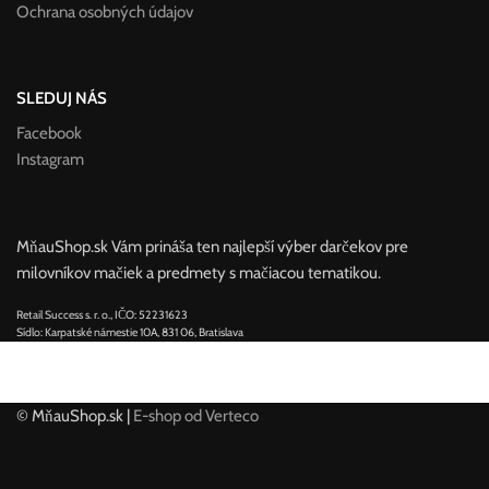
Ochrana osobných údajov
SLEDUJ NÁS
Facebook
Instagram
MňauShop.sk Vám prináša ten najlepší výber darčekov pre
milovníkov mačiek a predmety s mačiacou tematikou.
Retail Success s. r. o., IČO: 52231623
Sídlo: Karpatské námestie 10A, 831 06, Bratislava
© MňauShop.sk |
E-shop od Verteco