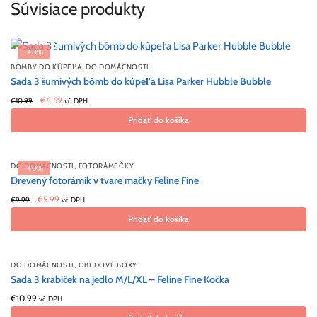
Súvisiace produkty
-40%
,
BOMBY DO KÚPEĽA
DO DOMÁCNOSTI
Sada 3 šumivých bômb do kúpeľa Lisa Parker Hubble Bubble
Original
Current
€
6.59
€
10.99
vč. DPH
price was:
price
Pridať do košíka
€10.99.
is:
€6.59.
,
DO DOMÁCNOSTI
FOTORÁMEČKY
-40%
Drevený fotorámik v tvare mačky Feline Fine
Original
Current
€
5.99
€
9.99
vč. DPH
price was:
price
Pridať do košíka
€9.99.
is:
€5.99.
,
DO DOMÁCNOSTI
OBEDOVÉ BOXY
Sada 3 krabiček na jedlo M/L/XL – Feline Fine Kočka
€
10.99
vč. DPH