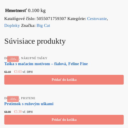
Hmotnosť
0.100 kg
Katalógové číslo:
5055071759307
Kategórie:
Cestovanie
,
Doplnky
Značka:
Big Cat
Súvisiace produkty
,
DOPLNKY
NÁKUPNÉ TAŠKY
-30%
Taška s mačacím motívom – fialová, Feline Fine
Original
Current
€
3.63
€
5.19
vč. DPH
price
price
Pridať do košíka
was:
is:
€5.19.
€3.63.
,
DOPLNKY
PRSTENE
-40%
Prstienok s ružovým uškami
Original
Current
€
5.39
€
8.99
vč. DPH
price
price
Pridať do košíka
was:
is:
€8.99.
€5.39.