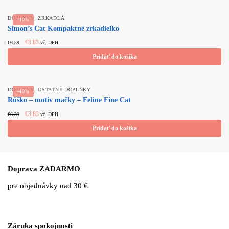
,
DOPLNKY
ZRKADLÁ
-40%
Simon’s Cat Kompaktné zrkadielko
Original
Current
€
3.83
€
6.39
vč. DPH
price
price
Pridať do košíka
was:
is:
€6.39.
€3.83.
,
DOPLNKY
OSTATNÉ DOPLNKY
-40%
Rúško – motiv mačky – Feline Fine Cat
Original
Current
€
3.83
€
6.39
vč. DPH
price
price
Pridať do košíka
was:
is:
€6.39.
€3.83.
Doprava ZADARMO
pre objednávky nad 30 €
Záruka spokojnosti