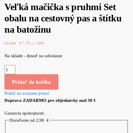
Veľká mačička s pruhmi Set
obalu na cestovný pas a štítku
na batožinu
Original
Current
€
7.79
€
12.99
vč. DPH
price
price
Na sklade - ihneď na odoslanie
was:
is:
€12.99.
€7.79.
množstvo
Veľká
Pridať do košíka
mačička
s
Pridať na zoznam prianí
pruhmi
Doprava ZADARMO pre objednávky nad 30 €
Set
obalu
Garancia spokojnosti.
na
Doručenie od 2,90
€
cestovný
pas