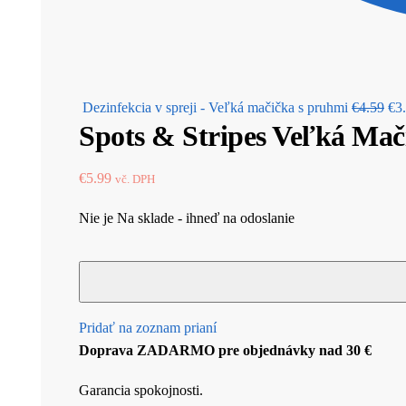
Ori
Dezinfekcia v spreji - Veľká mačička s pruhmi
€
4.59
€
3
Spots & Stripes Veľká Ma
pri
wa
€4.
€
5.99
vč. DPH
Nie je Na sklade - ihneď na odoslanie
Pridať na zoznam prianí
Doprava ZADARMO pre objednávky nad 30 €
Garancia spokojnosti.