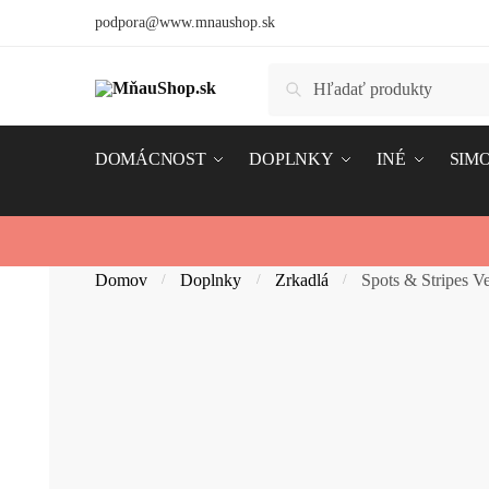
Skip
Skip
podpora@www.mnaushop.sk
to
to
navigation
content
Hľadať:
Vyhľadávanie
DOMÁCNOST
DOPLNKY
INÉ
SIMO
Domov
Doplnky
Zrkadlá
Spots & Stripes 
/
/
/