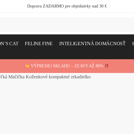
Doprava ZADARMO pre objednávky nad 30 €
N’S CAT
FELINE FINE
INTELIGENTNÁ DOMÁCNOSŤ
VÝPREDEJ SKLADU – ZĽAVY AŽ 80%
Veľká Mačička Koženkové kompaktné zrkadielko