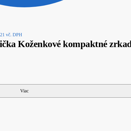
ginal
Current
.21
vč. DPH
čička Koženkové kompaktné zrkad
ce
price
s:
is:
59.
€3.21.