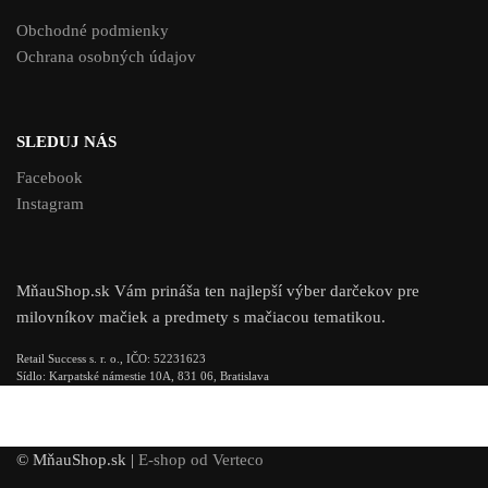
Obchodné podmienky
Ochrana osobných údajov
SLEDUJ NÁS
Facebook
Instagram
MňauShop.sk Vám prináša ten najlepší výber darčekov pre
milovníkov mačiek a predmety s mačiacou tematikou.
Retail Success s. r. o., IČO: 52231623
Sídlo: Karpatské námestie 10A, 831 06, Bratislava
© MňauShop.sk |
E-shop od Verteco