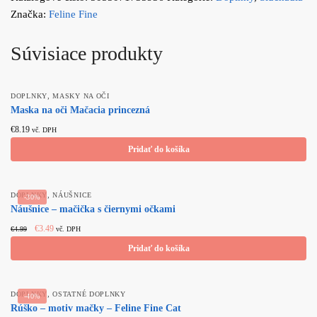
Značka:
Feline Fine
Súvisiace produkty
,
DOPLNKY
MASKY NA OČI
Maska na oči Mačacia princezná
€
8.19
vč. DPH
Pridať do košíka
,
DOPLNKY
NÁUŠNICE
-30%
Náušnice – mačička s čiernymi očkami
Original
Current
€
3.49
€
4.99
vč. DPH
price
price
Pridať do košíka
was:
is:
€4.99.
€3.49.
,
DOPLNKY
OSTATNÉ DOPLNKY
-40%
Rúško – motiv mačky – Feline Fine Cat