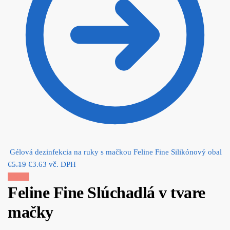
Gélová dezinfekcia na ruky s mačkou Feline Fine Silikónový obal
Original
Current
€
5.19
€
3.63
vč. DPH
price
price
Zľava!
Feline Fine Slúchadlá v tvare
was:
is:
€5.19.
€3.63.
mačky