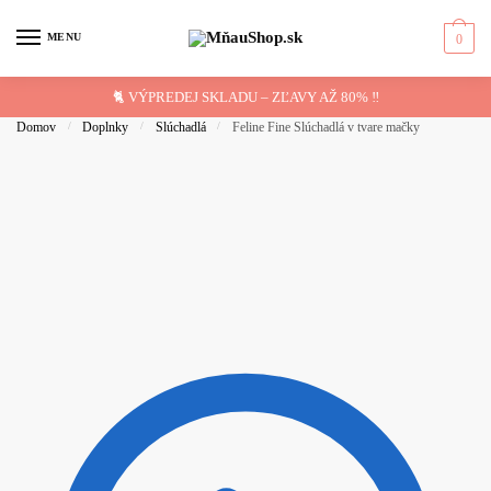
Skip
Skip
to
to
MENU
0
navigation
content
🐈 VÝPREDEJ SKLADU – ZĽAVY AŽ 80% ‼️
Domov
/
Doplnky
/
Slúchadlá
/
Feline Fine Slúchadlá v tvare mačky