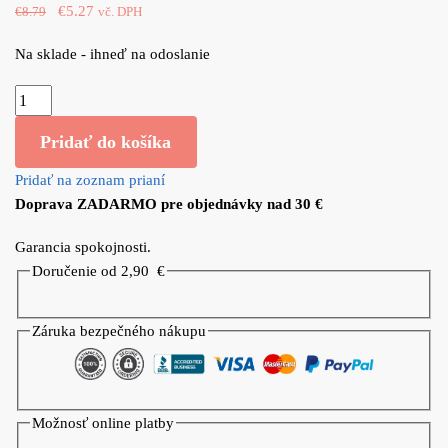
Original
Current
€
5.27
€
8.79
vč. DPH
price
price
Na sklade - ihneď na odoslanie
was:
is:
€8.79.
€5.27.
množstvo
Feline
Pridať do košíka
Fine
Slúchadlá
Pridať na zoznam prianí
v
Doprava ZADARMO pre objednávky nad 30 €
tvare
mačky
Garancia spokojnosti.
Doručenie od 2,90
€
Záruka bezpečného nákupu
Možnosť online platby