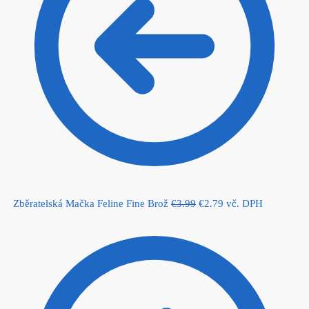
Original
Current
Zběratelská Mačka Feline Fine Brož
€
3.99
€
2.79
vč. DPH
price
price
was:
is:
€3.99.
€2.79.