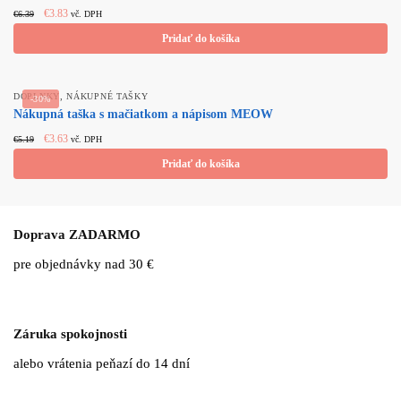
Original
Current
€
3.83
€
6.39
vč. DPH
price
price
Pridať do košíka
was:
is:
€6.39.
€3.83.
,
DOPLNKY
NÁKUPNÉ TAŠKY
-30%
Nákupná taška s mačiatkom a nápisom MEOW
Original
Current
€
3.63
€
5.19
vč. DPH
price
price
Pridať do košíka
was:
is:
€5.19.
€3.63.
Doprava ZADARMO
pre objednávky nad 30 €
Záruka spokojnosti
alebo vrátenia peňazí do 14 dní