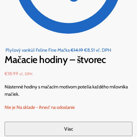
Original
Current
Plyšový vankúš Feline Fine Mačka
€
14.19
€
8.51
vč. DPH
Mačacie hodiny – štvorec
price
price
was:
is:
€14.19.
€8.51.
€
18.99
vč. DPH
Nástenné hodiny s mačacím motívom potešia každého milovníka
mačiek.
Nie je Na sklade - ihneď na odoslanie