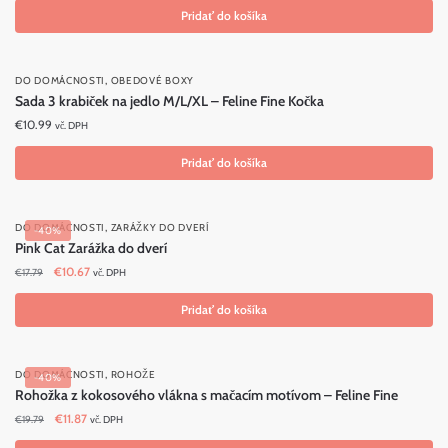
Pridať do košíka
,
DO DOMÁCNOSTI
OBEDOVÉ BOXY
Sada 3 krabiček na jedlo M/L/XL – Feline Fine Kočka
€
10.99
vč. DPH
Pridať do košíka
,
DO DOMÁCNOSTI
ZARÁŽKY DO DVERÍ
-40%
Pink Cat Zarážka do dverí
Original
Current
€
10.67
€
17.79
vč. DPH
price
price
was:
is:
Pridať do košíka
€17.79.
€10.67.
,
DO DOMÁCNOSTI
ROHOŽE
-40%
Rohožka z kokosového vlákna s mačacím motívom – Feline Fine
Original
Current
€
11.87
€
19.79
vč. DPH
price
price