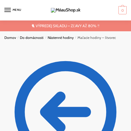
Skip
Skip
to
to
MENU
0
navigation
content
🐈 VÝPREDEJ SKLADU – ZĽAVY AŽ 80% ‼️
Domov
Do domácnosti
Nástenné hodiny
Mačacie hodiny – štvorec
/
/
/