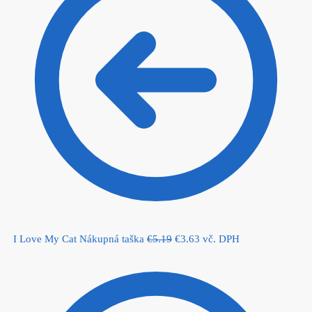
Original
Current
I Love My Cat Nákupná taška
€
5.19
€
3.63
vč. DPH
price
price
was:
is:
€5.19.
€3.63.