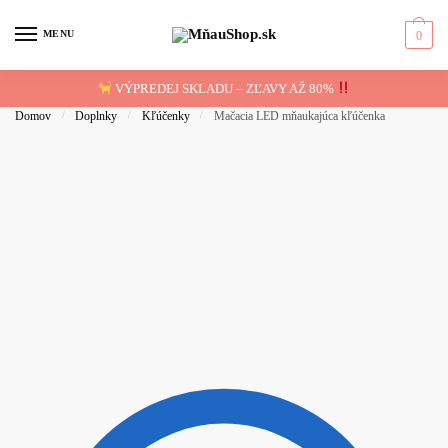
Skip
Skip
to
to
MENU
0
navigation
content
VÝPREDEJ SKLADU – ZĽAVY AŽ 80%
Domov
/
Doplnky
/
Kľúčenky
/
Mačacia LED mňaukajúca kľúčenka