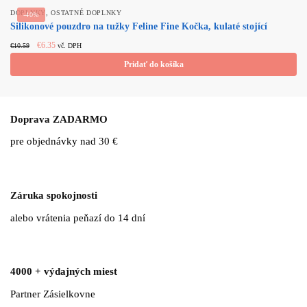
,
DOPLNKY
OSTATNÉ DOPLNKY
-40%
Silikonové pouzdro na tužky Feline Fine Kočka, kulaté stojící
Original
Current
€
6.35
€
10.59
vč. DPH
price
price
Pridať do košíka
was:
is:
€10.59.
€6.35.
Doprava ZADARMO
pre objednávky nad 30 €
Záruka spokojnosti
alebo vrátenia peňazí do 14 dní
4000 + výdajných miest
Partner Zásielkovne