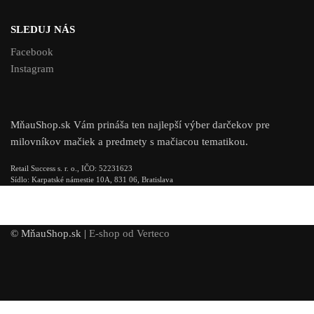
SLEDUJ NÁS
Facebook
Instagram
MňauShop.sk Vám prináša ten najlepší výber darčekov pre
milovníkov mačiek a predmety s mačiacou tematikou.
Retail Success s. r. o., IČO: 52231623
Sídlo: Karpatské námestie 10A, 831 06, Bratislava
© MňauShop.sk |
E-shop od Verteco