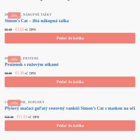
,
DOPLNKY
NÁKUPNÉ TAŠKY
-30%
Simon’s Cat – žltá nákupná taška
Original
Current
€
3.63
€
5.19
vč. DPH
price
price
Pridať do košíka
was:
is:
€5.19.
€3.63.
,
DOPLNKY
PRSTENE
-40%
Prstienok s ružovým uškami
Original
Current
€
5.39
€
8.99
vč. DPH
price
price
Pridať do košíka
was:
is:
€8.99.
€5.39.
,
CESTOVANIE
DOPLNKY
-40%
Plyšový mačací guľatý cestovný vankúš Simon’s Cat s maskou na oči
Original
Current
€
11.03
€
18.39
vč. DPH
price
price
Pridať do košíka
was:
is:
€18.39.
€11.03.