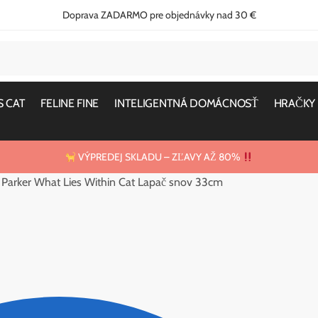
Doprava ZADARMO pre objednávky nad 30 €
S CAT
FELINE FINE
INTELIGENTNÁ DOMÁCNOSŤ
HRAČKY
VÝPREDEJ SKLADU – ZĽAVY AŽ 80%
a Parker What Lies Within Cat Lapač snov 33cm