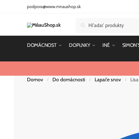
Skip
Skip
podpora@www.mnaushop.sk
to
to
navigation
content
Hľadať:
Vyhľadávanie
DOMÁCNOST
DOPLNKY
INÉ
SIMON’
Domov
Do domácnosti
Lapače snov
Lis
/
/
/