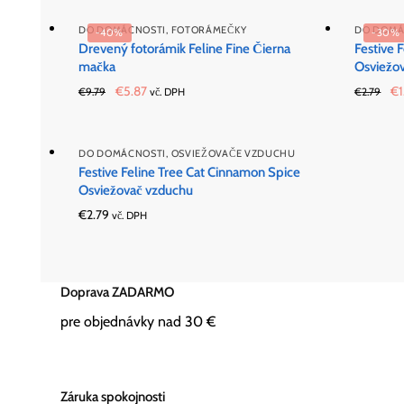
DO DOMÁCNOSTI
,
FOTORÁMEČKY
DO DOMÁ
-40%
-30%
Drevený fotorámik Feline Fine Čierna
Festive 
mačka
Osviežo
Original
Current
Or
€
5.87
€
€
9.79
vč. DPH
€
2.79
price
price
pr
was:
is:
wa
€9.79.
€5.87.
€2
DO DOMÁCNOSTI
,
OSVIEŽOVAČE VZDUCHU
Festive Feline Tree Cat Cinnamon Spice
Osviežovač vzduchu
€
2.79
vč. DPH
Doprava ZADARMO
pre objednávky nad 30 €
Záruka spokojnosti