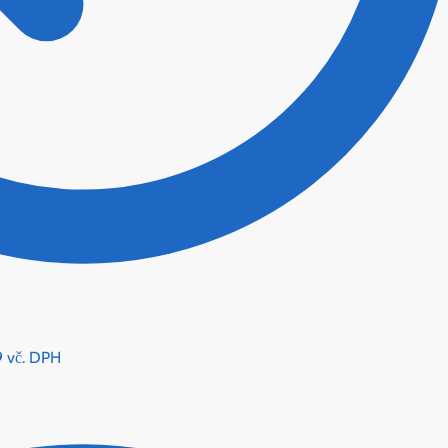
9
vč. DPH