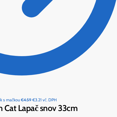
Original
Current
ek s mačkou
€
4.59
€
3.21
vč. DPH
in Cat Lapač snov 33cm
price
price
was:
is: