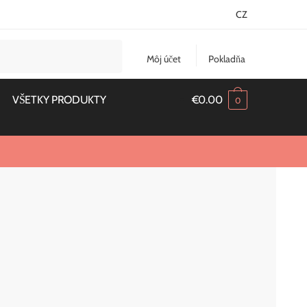
CZ
Môj účet
Pokladňa
VŠETKY PRODUKTY
€
0.00
0