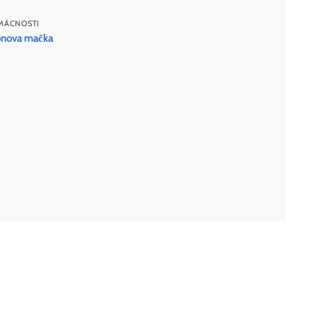
MÁCNOSTI
monova mačka