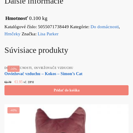
Ďalšie informácie
Hmotnosť
0.100 kg
Katalógové číslo:
5055071738449
Kategórie:
Do domácnosti
,
Hrnčeky
Značka:
Lisa Parker
Súvisiace produkty
,
DO DOMÁCNOSTI
OSVIEŽOVAČE VZDUCHU
-30%
Osviežovač vzduchu – Kokos – Simon’s Cat
Original price
Current
€
1.95
€
2.79
vč. DPH
was: €2.79.
price is:
Pridať do košíka
€1.95.
-40%