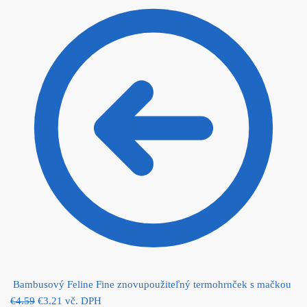
Bambusový Feline Fine znovupoužiteľný termohrnček s mačkou
€
4.59
Original price was: €4.59.
€
3.21
Current price is: €3.21.
vč. DPH