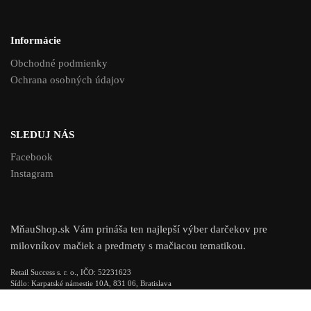
Informácie
Obchodné podmienky
Ochrana osobných údajov
SLEDUJ NÁS
Facebook
Instagram
MňauShop.sk Vám prináša ten najlepší výber darčekov pre
milovníkov mačiek a predmety s mačiacou tematikou.
Retail Success s. r. o., IČO: 52231623
Sídlo: Karpatské námestie 10A, 831 06, Bratislava