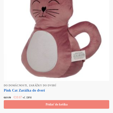
,
DO DOMÁCNOSTI
ZARÁŽKY DO DVERÍ
Pink Cat Zarážka do dverí
Original price
Current
€
10.67
€
17.79
vč. DPH
was: €17.79.
price is:
Pridať do košíka
€10.67.