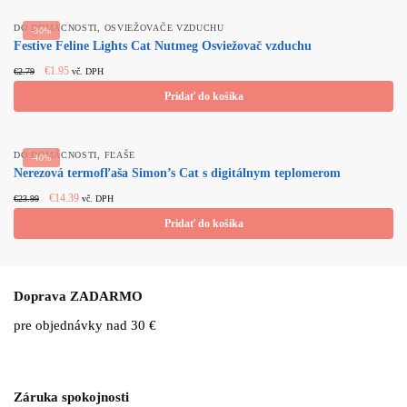
,
DO DOMÁCNOSTI
OSVIEŽOVAČE VZDUCHU
-30%
Festive Feline Lights Cat Nutmeg Osviežovač vzduchu
Original price
Current
€
1.95
€
2.79
vč. DPH
was: €2.79.
price is:
Pridať do košíka
€1.95.
,
DO DOMÁCNOSTI
FĽAŠE
-40%
Nerezová termofľaša Simon’s Cat s digitálnym teplomerom
Original price
Current
€
14.39
€
23.99
vč. DPH
was: €23.99.
price is:
Pridať do košíka
€14.39.
Doprava ZADARMO
pre objednávky nad 30 €
Záruka spokojnosti