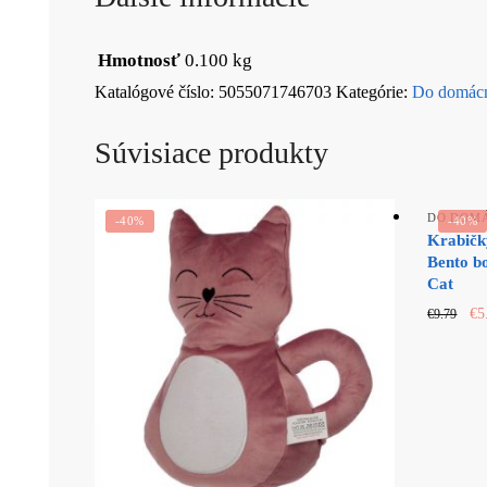
Hmotnosť
0.100 kg
Katalógové číslo:
5055071746703
Kategórie:
Do domácn
Súvisiace produkty
DO DOM
-40%
-40%
Krabičk
Bento bo
Cat
Or
€
5
€
9.79
pr
wa
€9