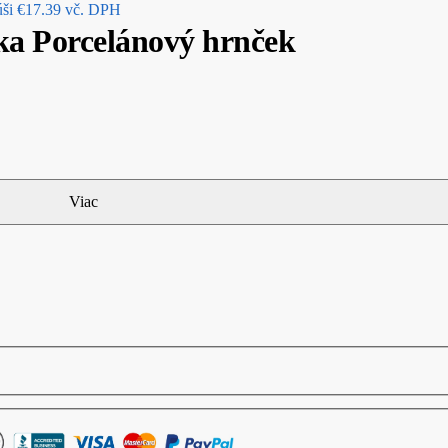
ši
€
17.39
vč. DPH
ka Porcelánový hrnček