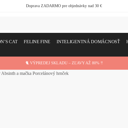
Doprava ZADARMO pre objednávky nad 30 €
N’S CAT
FELINE FINE
INTELIGENTNÁ DOMÁCNOSŤ
🐈 VÝPREDEJ SKLADU – ZĽAVY AŽ 80% ‼️
r Absinth a mačka Porcelánový hrnček