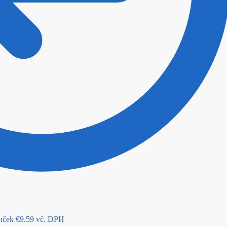
nček
€
9.59
vč. DPH