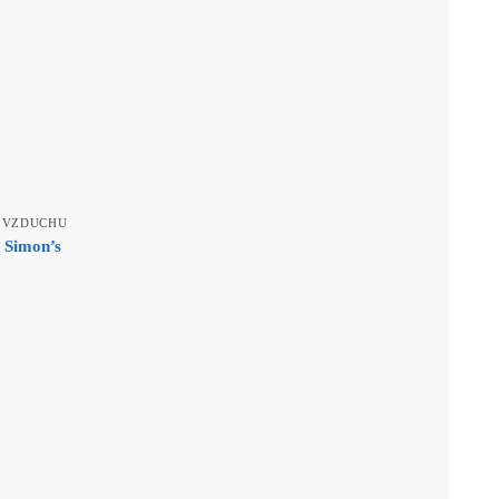
 VZDUCHU
 Simon’s