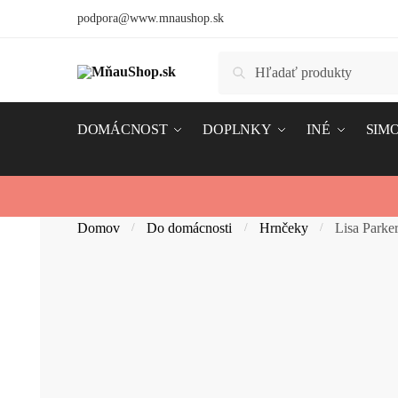
Skip
Skip
podpora@www.mnaushop.sk
to
to
navigation
content
Hľadať:
Vyhľadávanie
DOMÁCNOST
DOPLNKY
INÉ
SIMO
Domov
Do domácnosti
Hrnčeky
Lisa Parke
/
/
/