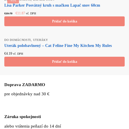
-40%
Lisa Parker Posvätný kruh s mačkou Lapač snov 60cm
Original
Current
€
11.87
€
19.79
vč. DPH
price
price
Pridať do košíka
was:
is:
€19.79.
€11.87.
,
DO DOMÁCNOSTI
UTERÁKY
Uterák polobavlnený – Cat Feline Fine My Kitchen My Rules
€
4.19
vč. DPH
Pridať do košíka
Doprava ZADARMO
pre objednávky nad 30 €
Záruka spokojnosti
alebo vrátenia peňazí do 14 dní