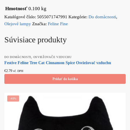
Hmotnosť
0.100 kg
Katalógové číslo:
5055071747991
Kategórie:
Do domácnosti
,
Olejové lampy
Značka:
Feline Fine
Súvisiace produkty
,
DO DOMÁCNOSTI
OSVIEŽOVAČE VZDUCHU
Festive Feline Tree Cat Cinnamon Spice Osviežovač vzduchu
€
2.79
vč. DPH
Pridať do košíka
-40%