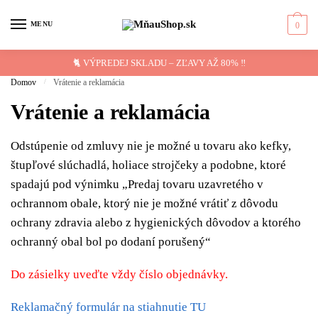
Skip
Skip
to
to
MENU
0
navigation
content
🐈 VÝPREDEJ SKLADU – ZĽAVY AŽ 80% ‼️
Domov
/
Vrátenie a reklamácia
Vrátenie a reklamácia
Odstúpenie od zmluvy nie je možné u tovaru ako kefky,
štupľové slúchadlá, holiace strojčeky a podobne, ktoré
spadajú pod výnimku „Predaj tovaru uzavretého v
ochrannom obale, ktorý nie je možné vrátiť z dôvodu
ochrany zdravia alebo z hygienických dôvodov a ktorého
ochranný obal bol po dodaní porušený“
Do zásielky uveďte vždy číslo objednávky.
Reklamačný formulár na stiahnutie TU