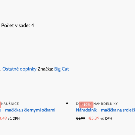
 Počet v sade: 4
y
,
Ostatné doplnky
Značka:
Big Cat
,
NÁUŠNICE
DOPLNKY
,
NÁHRDELNÍKY
-40%
 – mačička s čiernymi očkami
Náhrdelník – mačička na srdieč
iginal
Current
Original
Current
3.49
€
5.39
vč. DPH
€
8.99
vč. DPH
ice
price
price
price
s:
is:
was:
is: