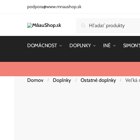
Skip
Skip
podpora@www.mnaushop.sk
to
to
navigation
content
Hľadať:
Vyhľadávanie
DOMÁCNOST
DOPLNKY
INÉ
SIMON’
Domov
Doplnky
Ostatné doplnky
Veľká 
/
/
/