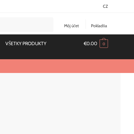
CZ
Môj účet
Pokladňa
VŠETKY PRODUKTY
€
0.00
0