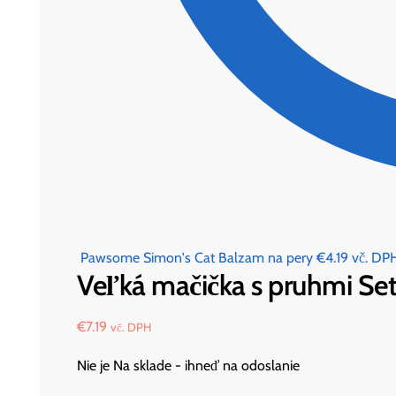
Pawsome Simon's Cat Balzam na pery
€
4.19
vč. DP
Veľká mačička s pruhmi Set
€
7.19
vč. DPH
Nie je Na sklade - ihneď na odoslanie