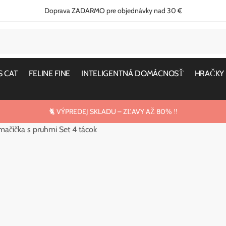
Doprava ZADARMO pre objednávky nad 30 €
S CAT
FELINE FINE
INTELIGENTNÁ DOMÁCNOSŤ
HRAČKY
🐈 VÝPREDEJ SKLADU – ZĽAVY AŽ 80% ‼️
mačička s pruhmi Set 4 tácok