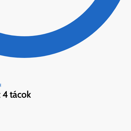
H
 4 tácok