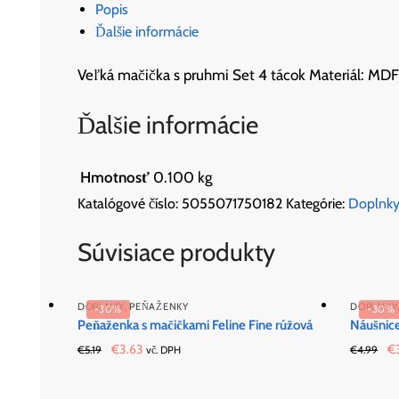
Popis
Ďalšie informácie
Veľká mačička s pruhmi Set 4 tácok Materiál: MDF
Ďalšie informácie
Hmotnosť
0.100 kg
Katalógové číslo:
5055071750182
Kategórie:
Doplnk
Súvisiace produkty
DOPLNKY
,
PEŇAŽENKY
DOPLNKY
-30%
-30%
Peňaženka s mačičkami Feline Fine rúžová
Náušnice
Original
Current
Or
€
3.63
€
€
5.19
vč. DPH
€
4.99
price
price
pr
was:
is:
wa