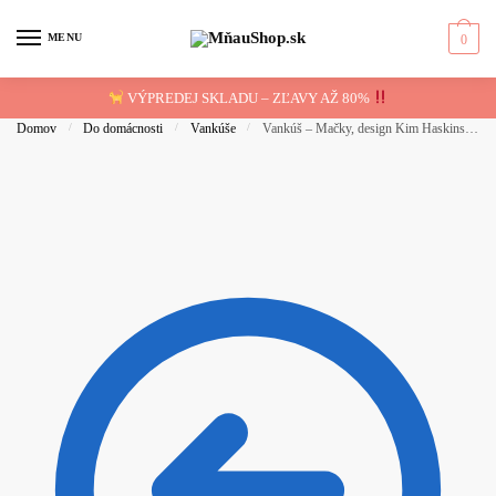
Skip
Skip
to
to
MENU
0
navigation
content
VÝPREDEJ SKLADU – ZĽAVY AŽ 80%
Domov
/
Do domácnosti
/
Vankúše
/
Vankúš – Mačky, design Kim Haskins, 50 x 50cm