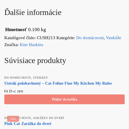
Ďalšie informácie
Hmotnosť
0.100 kg
Katalógové číslo:
CUSH213
Kategórie:
Do domácnosti
,
Vankúše
Značka:
Kim Haskins
Súvisiace produkty
,
DO DOMÁCNOSTI
UTERÁKY
Uterák polobavlnený – Cat Feline Fine My Kitchen My Rules
€
4.19
vč. DPH
Pridať do košíka
,
DO DOMÁCNOSTI
ZARÁŽKY DO DVERÍ
-40%
Pink Cat Zarážka do dverí